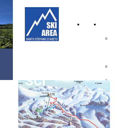
Home
Inverno
Page
Calendar
Aperture
PISTE DA
Tariffe
SCI
Impianti
Piste
Scuola S