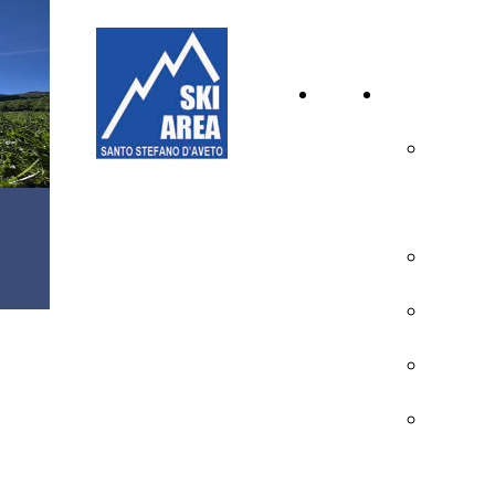
Home
Inverno
Page
Calendar
Aperture
VIDEO
Tariffe
GALLERY
Impianti
Piste
Scuola S