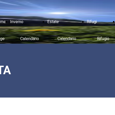
ome
Inverno
Estate
Rifugi
ge
Calendario
Calendario
Rifugio
Aperture
Aperture
Prato
TA
Tariffe
Tariffe
della
Impianti
Impianti
Cipolla
Piste
Eventi
Rifugio