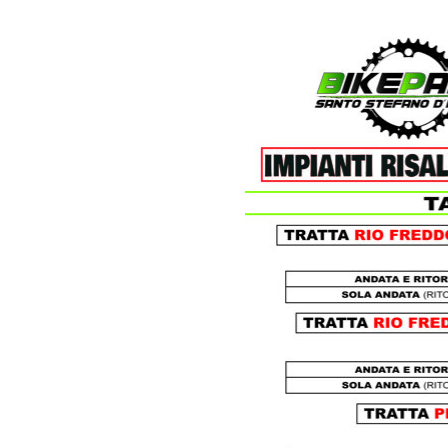
Scuola Sci
Bike Park
Monte
Noleggio E-
Bue
Bike - Tour
Bike con
Guida
Volo in
Parapendio