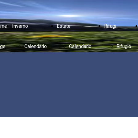
ome
Inverno
Estate
Rifugi
ge
Calendario
Calendario
Rifugio
Aperture
Aperture
Prato
Tariffe
Tariffe
della
Impianti
Impianti
Cipolla
Piste
Eventi
Rifugio